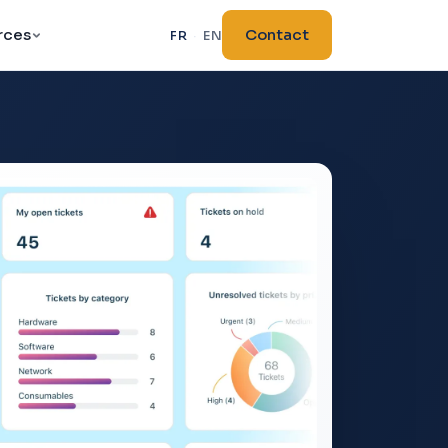
rces
Contact
FR
·
EN