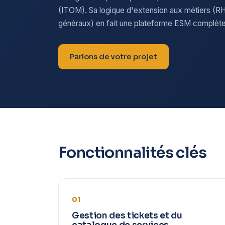
(ITOM). Sa logique d'extension aux métiers (RH
généraux) en fait une plateforme ESM complète
Parlons de votre projet
Fonctionnalités clés
01
Gestion des tickets et du