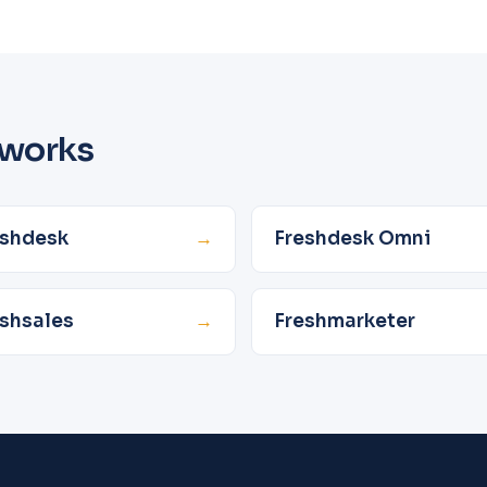
hworks
eshdesk
→
Freshdesk Omni
shsales
→
Freshmarketer