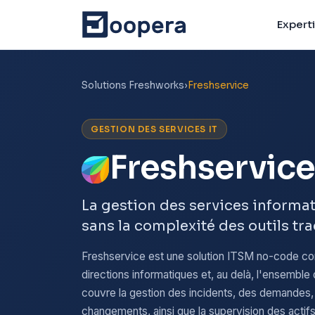
Expert
Solutions Freshworks
›
Freshservice
GESTION DES SERVICES IT
Freshservic
La gestion des services informat
sans la complexité des outils tra
Freshservice est une solution ITSM no-code conç
directions informatiques et, au delà, l'ensemble 
couvre la gestion des incidents, des demandes
changements, ainsi que la supervision des actifs 