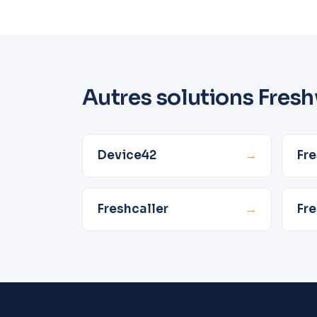
Autres solutions Fres
Device42
→
Fr
Freshcaller
→
Fre